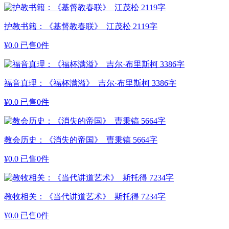
护教书籍：《基督教春联》 江茂松 2119字
¥
0.0
已售0件
福音真理：《福杯满溢》 吉尔·布里斯柯 3386字
¥
0.0
已售0件
教会历史：《消失的帝国》 曺秉镐 5664字
¥
0.0
已售0件
教牧相关：《当代讲道艺术》 斯托得 7234字
¥
0.0
已售0件