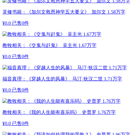
灵修书籍：《加尔文救恩神学五大要义》 加尔文 1.58万字
¥
0.0
已售0件
教牧相关：《交鬼与赶鬼》 吴主光 1.67万字
¥
0.0
已售0件
福音真理：《穿越人生的风暴》 马汀·狄汉二世 1.71万字
¥
0.0
已售0件
教牧相关：《我的人生能有喜乐吗》 史普罗 1.76万字
¥
0.0
已售0件