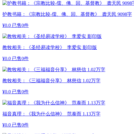
护教书籍：《宗教比较-儒、佛、回、基督教》 龚天民 9098字
¥
0.0
已售0件
教牧相关：《圣经易读学校》 李爱实 影印版
¥
0.0
已售0件
教牧相关：《三福福音分享》 林慈信 1.02万字
¥
0.0
已售0件
福音真理：《我为什么信神》 范泰而 1.13万字
¥
0.0
已售0件