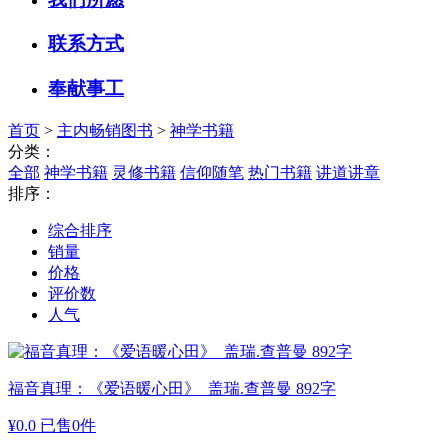
联系方式
奉献事工
首页
>
主内畅销图书
>
神学书籍
分类：
全部
神学书籍
灵修书籍
信仰随笔
热门书籍
讲道讲章
排序：
综合排序
销量
价格
评价数
人气
福音真理：《爱语暖心田》 盖瑞.查普曼 892字
¥
0.0
已售0件