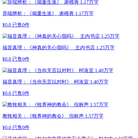
异端辨析：《揭重生派》 谢模善 1.17万字
¥
0.0
已售0件
福音真理：《神真的关心我吗》 主内书店 1.25万字
¥
0.0
已售0件
福音真理：《当你无言以对时》 柯洛宜 1.40万字
¥
0.0
已售0件
教牧相关：《牧养神的教会》 倪柝声 1.57万字
¥
0.0
已售0件