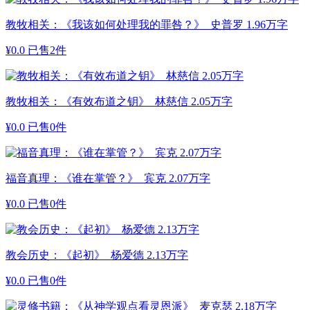
教牧相关：《我该如何处理我的罪咎？》 史普罗 1.96万字
¥
0.0
已售2件
教牧相关：《有效布道之钥》 林慈信 2.05万字
¥
0.0
已售0件
福音真理：《谁在掌管？》 宾克 2.07万字
¥
0.0
已售0件
教会历史：《起初》 杨爱德 2.13万字
¥
0.0
已售0件