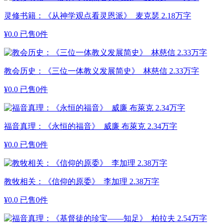
灵修书籍：《从神学观点看灵恩派》 麦克瑟 2.18万字
¥
0.0
已售0件
教会历史：《三位一体教义发展简史》 林慈信 2.33万字
¥
0.0
已售0件
福音真理：《永恒的福音》 威廉 布萊克 2.34万字
¥
0.0
已售0件
教牧相关：《信仰的原委》 李加理 2.38万字
¥
0.0
已售0件