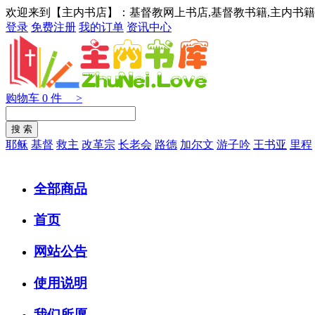
欢迎来到【主内书店】：基督教网上书店,基督教书籍,主内书籍
登录
免费注册
我的订单
资讯中心
购物车
0
件 >
耶稣
基督
救主
改革宗
长老会
路德
加尔文
游子吟
王书亚
里程
全部商品
首页
网站公告
使用说明
我们所愿